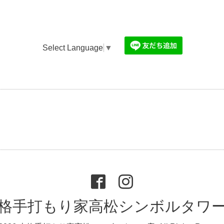
Select Language
▼
格手打もり家高松シンボルタワ