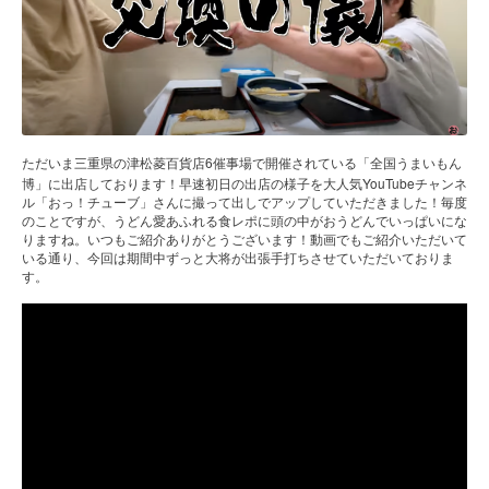
6
ただいま三重県の津松菱百貨店
催事場で開催されている「全国うまいもん
YouTube
博」に出店しております！早速初日の出店の様子を大人気
チャンネ
ル「おっ！チューブ」さんに撮って出しでアップしていただきました！毎度
のことですが、うどん愛あふれる食レポに頭の中がおうどんでいっぱいにな
りますね。いつもご紹介ありがとうございます！動画でもご紹介いただいて
いる通り、今回は期間中ずっと大将が出張手打ちさせていただいておりま
す。