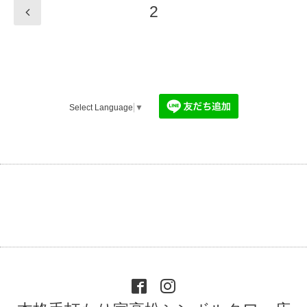
2
Select Language
▼