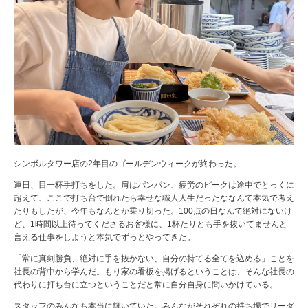
シンボルタワー店の2年目のゴールデンウィークが終わった。
連日、目一杯手打ちをした。肩はパンパン、疲労のピークは途中でとっくに
超えて、ここで打ち台で倒れたら幸せな職人人生だったななんて本気で考え
たりもしたが、今年もなんとか乗り切った。100点の日なんて絶対にないけ
ど、1時間以上待ってくださるお客様に、1杯たりとも手を抜いてませんと
言える仕事をしようと本気でずっとやってきた。
「常に真剣勝負、絶対に手を抜かない、自分の持てる全てを込める」ことを
社長の背中から学んだ。もり家の看板を掲げるということは、そんな社長の
代わりに打ち台に立つということだと常に自分自身に問いかけている。
スタッフのみんなも本当に輝いていた。みんながそれぞれの持ち場でリーダ