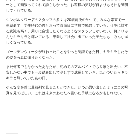
ーとして頑張ってくれて誇らしかった。お客様の笑顔が何よりもそれを証明
してくれている。
シンボルタワー店のスタッフの多くは20歳前後の学生で、みんな素直で一
生懸命で、学生時代の僕と違って真面目に学校で勉強している。仕事に対す
る意識も高く、周りに自慢したくなるようなスタッフしかいない。何よりみ
んなキラキラと輝いている。卒業して社会に出ていった子たちも、みんな逞
しくなっている。
ゴールデンウィークが終わったことをやっと認識できた日、キラキラしたそ
の姿を写真に撮りたくなった。
まだ何者でもなかったあなたが、初めてのアルバイトでもり家と出会い、不
安しかない中でも一歩踏み出して少しずつ成長していき、気がついたらキラ
キラと輝いていたあの日。
そんな姿を僕は最前列で見ることができた。いつか思い出したようにこの写
真を見てほしい。これは未来のあなたへ書いた手紙になるかもしれない。