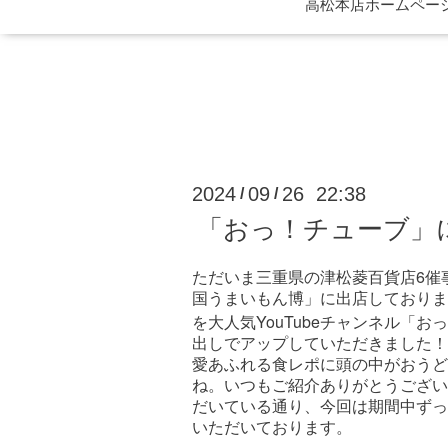
高松本店ホームページ 
2024
09
26 22:38
/
/
「おっ！チューブ」
6
ただいま三重県の津松菱百貨店
催
国うまいもん博」に出店しておりま
YouTube
を大人気
チャンネル「おっ
出しでアップしていただきました！
愛あふれる食レポに頭の中がおうど
ね。いつもご紹介ありがとうござい
だいている通り、今回は期間中ずっ
いただいております。