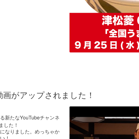
be動画がアップされました！
新たなYouTubeチャンネ
されました！
になりました。めっちゃか
い！