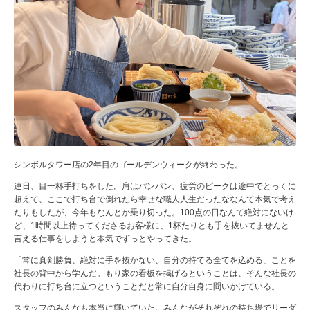
シンボルタワー店の2年目のゴールデンウィークが終わった。
連日、目一杯手打ちをした。肩はパンパン、疲労のピークは途中でとっくに
超えて、ここで打ち台で倒れたら幸せな職人人生だったななんて本気で考え
たりもしたが、今年もなんとか乗り切った。100点の日なんて絶対にないけ
ど、1時間以上待ってくださるお客様に、1杯たりとも手を抜いてませんと
言える仕事をしようと本気でずっとやってきた。
「常に真剣勝負、絶対に手を抜かない、自分の持てる全てを込める」ことを
社長の背中から学んだ。もり家の看板を掲げるということは、そんな社長の
代わりに打ち台に立つということだと常に自分自身に問いかけている。
スタッフのみんなも本当に輝いていた。みんながそれぞれの持ち場でリーダ