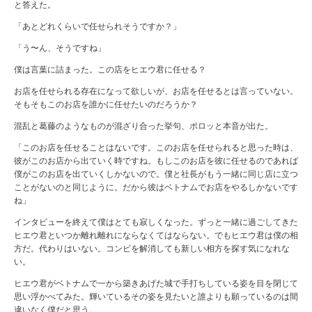
と答えた。
「あとどれくらいで任せられそうですか？」
「う〜ん、そうですね」
僕は言葉に詰まった。この店をヒエウ君に任せる？
お店を任せられる存在になって欲しいが、お店を任せるとは言っていない。
そもそもこのお店を誰かに任せたいのだろうか？
混乱と葛藤のようなものが混ざり合った挙句、ポロッと本音が出た。
「このお店を任せることはないです。このお店を任せられると思った時は、
彼がこのお店から出ていく時ですね。もしこのお店を彼に任せるのであれば
僕がこのお店を出ていくしかないので。僕と社長がもう一緒に同じ店に立つ
ことがないのと同じように。だから彼はベトナムでお店をやるしかないです
ね」
インタビューを終えて僕はとても寂しくなった。ずっと一緒に過ごしてきた
ヒエウ君といつか離れ離れにならなくてはならない。でもヒエウ君は僕の相
方だ。代わりはいない。コンビを解消しても新しい相方を探す気になれな
い。
ヒエウ君がベトナムで一から築きあげた城で手打ちしている姿を目を閉じて
思い浮かべてみた。輝いているその姿を見たいと誰よりも願っているのは間
違いなく僕だと思う。