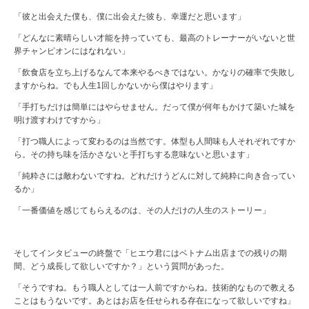
「彼と出会えた僕も、僕に出会えた彼も、幸運だと思います」
「どんなに素晴らしい才能を持っていても、最高のトレーナーがいないと世
界チャンピオンにはなれない」
「飲食店を立ち上げるなんて本来やるべきではない。かなりの確率で失敗し
ますからね。でも人生1回しかないから僕はやります」
「手打ちだけは簡単にはやらせません。だって僕が何年もかけて築いた城を
明け渡すわけですから」
「打つ職人によって変わるのは当然です。体型も人間味も人それぞれですか
ら。その持ち味を活かさないと手打ちする意味ないと思います」
「純粋さには敵わないですね。どれだけうどんに対して純粋に向き合ってい
るか」
「一番価値を感じてもらえるのは、その人だけの人生のストーリー」
そしてインタビューの終盤で「ヒエウ君にはベトナム出店までの残りの期
間、どう成長して欲しいですか？」という質問があった。
「そうですね。もう職人としては一人前ですからね。技術的なもので教える
ことはもうないです。あとはお店を任せられる存在になって欲しいですね」