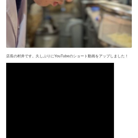
店長の村井です。久しぶりにYouTubeのショート動画をアップしました！