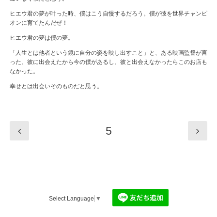
ヒエウ君の夢が叶った時、僕はこう自慢するだろう。僕が彼を世界チャンピ
オンに育てたんだぜ！
ヒエウ君の夢は僕の夢。
「人生とは他者という鏡に自分の姿を映し出すこと」と、ある映画監督が言
った。彼に出会えたから今の僕があるし、彼と出会えなかったらこのお店も
なかった。
幸せとは出会いそのものだと思う。
5
Select Language
▼