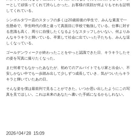
ーとして頑張ってくれて誇らしかった。お客様の笑顔が何よりもそれを証明
してくれている。
シンボルタワー店のスタッフの多くは20歳前後の学生で、みんな素直で一
生懸命で、学生時代の僕と違って真面目に学校で勉強している。仕事に対す
る意識も高く、周りに自慢したくなるようなスタッフしかいない。何よりみ
んなキラキラと輝いている。卒業して社会に出ていった子たちも、みんな逞
しくなっている。
ゴールデンウィークが終わったことをやっと認識できた日、キラキラしたそ
の姿を写真に撮りたくなった。
まだ何者でもなかったあなたが、初めてのアルバイトでもり家と出会い、不
安しかない中でも一歩踏み出して少しずつ成長していき、気がついたらキラ
キラと輝いていたあの日。
そんな姿を僕は最前列で見ることができた。いつか思い出したようにこの写
真を見てほしい。これは未来のあなたへ書いた手紙になるかもしれない。
2026
04
28 15:09
/
/