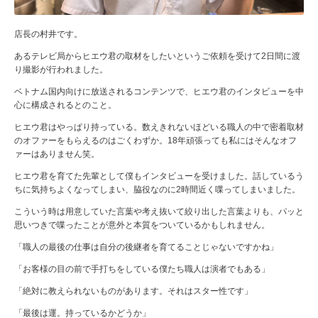
店長の村井です。
あるテレビ局からヒエウ君の取材をしたいというご依頼を受けて2日間に渡
り撮影が行われました。
ベトナム国内向けに放送されるコンテンツで、ヒエウ君のインタビューを中
心に構成されるとのこと。
ヒエウ君はやっぱり持っている。数えきれないほどいる職人の中で密着取材
のオファーをもらえるのはごくわずか。18年頑張っても私にはそんなオフ
ァーはありません笑。
ヒエウ君を育てた先輩として僕もインタビューを受けました。話しているう
ちに気持ちよくなってしまい、脇役なのに2時間近く喋ってしまいました。
こういう時は用意していた言葉や考え抜いて絞り出した言葉よりも、パッと
思いつきで喋ったことが意外と本質をついているかもしれません。
「職人の最後の仕事は自分の後継者を育てることじゃないですかね」
「お客様の目の前で手打ちをしている僕たち職人は演者でもある」
「絶対に教えられないものがあります。それはスター性です」
「最後は運。持っているかどうか」