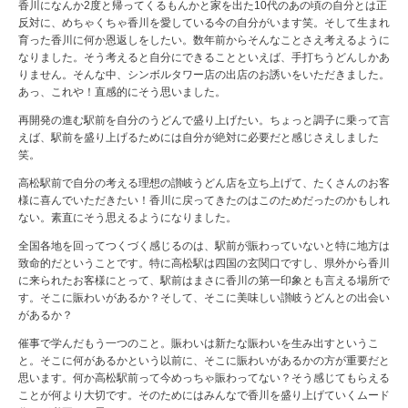
香川になんか2度と帰ってくるもんかと家を出た10代のあの頃の自分とは正
反対に、めちゃくちゃ香川を愛している今の自分がいます笑。そして生まれ
育った香川に何か恩返しをしたい。数年前からそんなことさえ考えるように
なりました。そう考えると自分にできることといえば、手打ちうどんしかあ
りません。そんな中、シンボルタワー店の出店のお誘いをいただきました。
あっ、これや！直感的にそう思いました。
再開発の進む駅前を自分のうどんで盛り上げたい。ちょっと調子に乗って言
えば、駅前を盛り上げるためには自分が絶対に必要だと感じさえしました
笑。
高松駅前で自分の考える理想の讃岐うどん店を立ち上げて、たくさんのお客
様に喜んでいただきたい！香川に戻ってきたのはこのためだったのかもしれ
ない。素直にそう思えるようになりました。
全国各地を回ってつくづく感じるのは、駅前が賑わっていないと特に地方は
致命的だということです。特に高松駅は四国の玄関口ですし、県外から香川
に来られたお客様にとって、駅前はまさに香川の第一印象とも言える場所で
す。そこに賑わいがあるか？そして、そこに美味しい讃岐うどんとの出会い
があるか？
催事で学んだもう一つのこと。賑わいは新たな賑わいを生み出すというこ
と。そこに何があるかという以前に、そこに賑わいがあるかの方が重要だと
思います。何か高松駅前って今めっちゃ賑わってない？そう感じてもらえる
ことが何より大切です。そのためにはみんなで香川を盛り上げていくムード