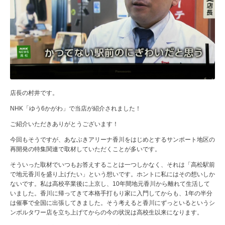
店長の村井です。
NHK「ゆう6かがわ」で当店が紹介されました！
ご紹介いただきありがとうございます！
今回もそうですが、あなぶきアリーナ香川をはじめとするサンポート地区の
再開発の特集関連で取材していただくことが多いです。
そういった取材でいつもお答えすることは一つしかなく、それは「高松駅前
で地元香川を盛り上げたい」という想いです。ホントに私にはその想いしか
ないです。私は高校卒業後に上京し、10年間地元香川から離れて生活して
いました。香川に帰ってきて本格手打もり家に入門してからも、1年の半分
は催事で全国に出張してきました。そう考えると香川にずっといるというシ
ンボルタワー店を立ち上げてからの今の状況は高校生以来になります。