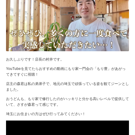
お久しぶりです！店長の村井です。
YouTubeを見てたらおすすめの動画にもり家一門会の「もり豊」があがっ
てきてすぐに視聴！
店主の森君は私の弟弟子で、地元の埼玉で頑張っている姿を観てジーンとし
ました。
おうどんも、もり家で修行したのがハッキリと分かる高いレベルで提供して
いて、さすが森君って感じです。
埼玉にお住まいの方はぜひ行ってみてください！