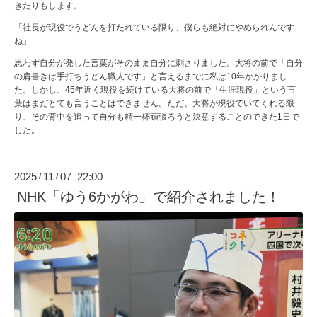
きたりもします。
「社長が現役でうどんを打たれている限り、僕らも絶対にやめられんです
ね」
思わず自分が発した言葉がそのまま自分に刺さりました。大将の前で「自分
の肩書きは手打ちうどん職人です」と言えるまでに私は10年かかりまし
た。しかし、45年近く現役を続けている大将の前で「生涯現役」という言
葉はまだとても言うことはできません。ただ、大将が現役でいてくれる限
り、その背中を追って自分も精一杯頑張ろうと決意することのできた1日で
した。
2025
11
07 22:00
/
/
NHK「ゆう6かがわ」で紹介されました！