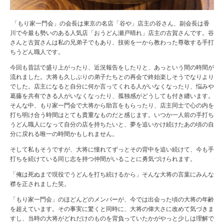
「もり家一門会」の会長は東京の名店「谷や」店主の谷さん、副会長は香
川で今最も勢いのある人気店「おうどん瀬戸晴れ」店主の古賀さんです。谷
さんと古賀さんは私の兄弟子でもあり、技術を一から教わった尊敬する手打
ちうどん職人です。
今回も昔話で盛り上がったり、近況報告をしたりと、あっという間の時間が
流れました。大将も久しぶりの弟子たちとの再会で終始楽しそうでなりより
でした。店主になると自分に何か言ってくれる人がいなくなったり、悩みや
葛藤を共有できる人がいなくなったり、孤独感がどうしても付き纏います。
そんな中、もり家一門会で大将から助言をもらったり、店主同士で心の内を
打ち明け合う時間はとても貴重なものだと感じます。いつか一人前の手打ち
うどん職人になって自分の店を持ちたいと、夢を追いかけ続けたあの頃の自
分に戻れる唯一の時間かもしれません。
そして私もそうですが、大将に憧れてずっとその背中を追い続けて、今も手
打ちを続けている同じ志を持つ仲間がいることに勇気づけられます。
「俺は死ぬまで現役でうどんを打ち続けるから」そんな大将の言葉にみんな
襟を正されました笑。
「もり家一門会」のほどんどのメンバーが、今では出会った頃の大将の年齢
を超えています。その事実に驚くと同時に、大将の偉大さに改めて気づきま
すし、当時の大将がどれだけのものを背負っていたかがやっと少しは理解で